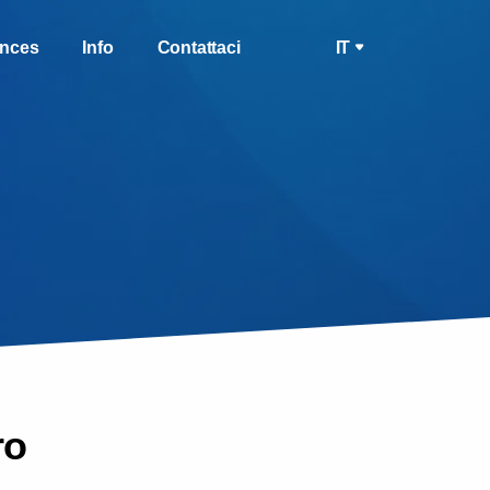
ences
Info
Contattaci
IT
ro