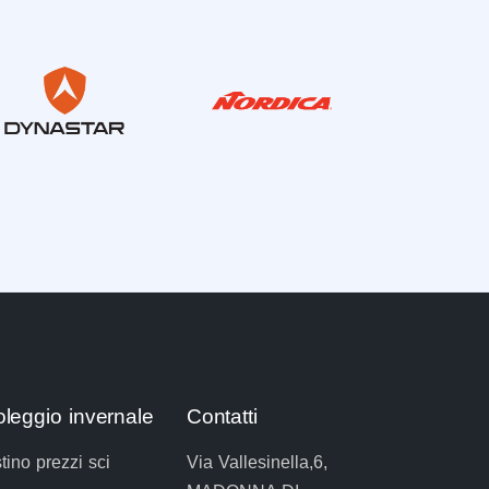
leggio invernale
Contatti
stino prezzi sci
Via Vallesinella,6,